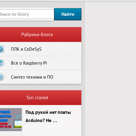
Рубрики блога
ПЛК и CoDeSyS
Всё о Raspberry PI
Синтез техники и ПО
Топ статей
Под рукой нет платы
Arduino? Не …